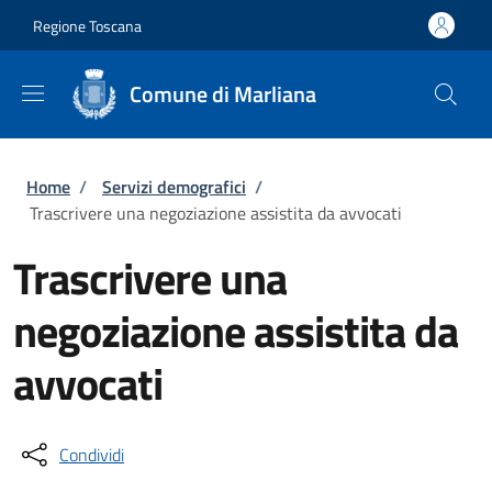
Salta al contenuto principale
Skip to footer content
Regione Toscana
Comune di Marliana
Briciole di pane
Home
/
Servizi demografici
/
Trascrivere una negoziazione assistita da avvocati
Trascrivere una
negoziazione assistita da
avvocati
Condividi