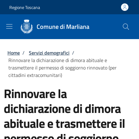
Salta al contenuto principale
Skip to footer content
Regione Toscana
Comune di Marliana
Briciole di pane
Home
/
Servizi demografici
/
Rinnovare la dichiarazione di dimora abituale e
trasmettere il permesso di soggiorno rinnovato (per
cittadini extracomunitari)
Rinnovare la
dichiarazione di dimora
abituale e trasmettere il
permesso di soggiorno