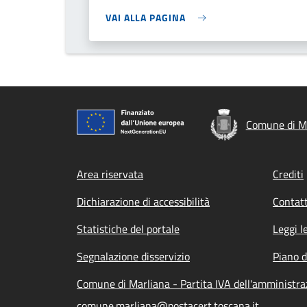
VAI ALLA PAGINA
Comune di M
Footer menu
Area riservata
Crediti
Dichiarazione di accessibilità
Contatt
Statistiche del portale
Leggi l
Segnalazione disservizio
Piano d
Comune di Marliana - Partita IVA dell'amministr
comune.marliana@postacert.toscana.it