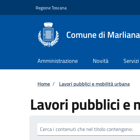
Salta al contenuto principale
Skip to footer content
Regione Toscana
Comune di Marliana
Amministrazione
Novità
Servizi
Briciole di pane
Home
/
Lavori pubblici e mobilità urbana
Lavori pubblici e 
Cerca i contenuti che nel titolo contengono: