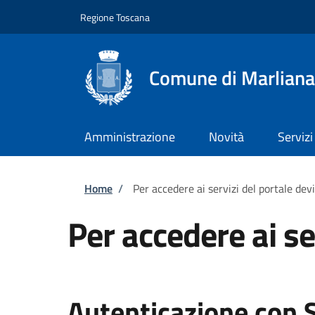
Salta al contenuto principale
Skip to footer content
Regione Toscana
Comune di Marliana
Amministrazione
Novità
Servizi
Briciole di pane
Home
/
Per accedere ai servizi del portale dev
Per accedere ai se
Autenticazione con 