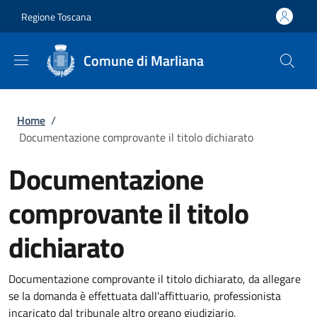
Salta al contenuto principale
Skip to footer content
Regione Toscana
Comune di Marliana
Briciole di pane
Home
/
Documentazione comprovante il titolo dichiarato
Documentazione
comprovante il titolo
dichiarato
Documentazione comprovante il titolo dichiarato, da allegare
se la domanda è effettuata dall'affittuario, professionista
incaricato dal tribunale altro organo giudiziario,