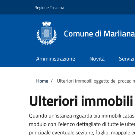
Salta al contenuto principale
Skip to footer content
Regione Toscana
Comune di Marliana
Amministrazione
Novità
Servizi
Briciole di pane
Home
/
Ulteriori immobili oggetto del proced
Ulteriori immobil
Quando un'istanza riguarda più immobili catasta
modulo con l'elenco dettagliato di tutte le ult
principale eventuale sezione, foglio, mappale 