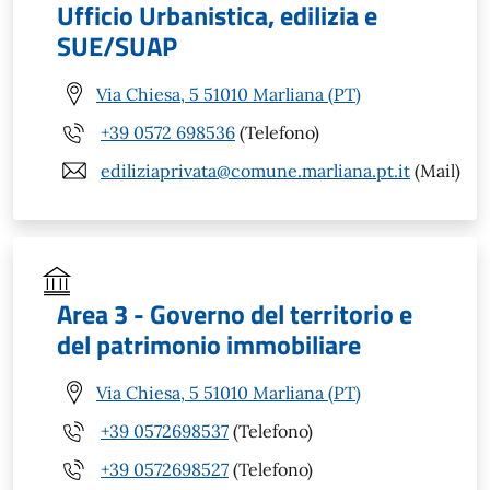
Ufficio Urbanistica, edilizia e
SUE/SUAP
Via Chiesa, 5 51010 Marliana (PT)
+39 0572 698536
(Telefono)
ediliziaprivata@comune.marliana.pt.it
(Mail)
Area 3 - Governo del territorio e
del patrimonio immobiliare
Via Chiesa, 5 51010 Marliana (PT)
+39 0572698537
(Telefono)
+39 0572698527
(Telefono)