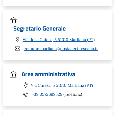
Segretario Generale
Via della Chiesa, 5 51010 Marliana (PT)
comune.marliana@postacert.toscana.it
Area amministrativa
Via Chiesa, 5 51010 Marliana (PT)
+39 0572698529
(Telefono)