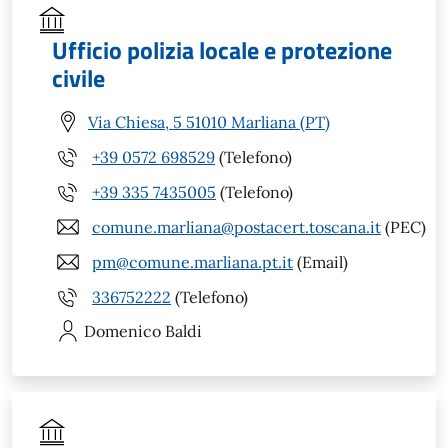
Ufficio polizia locale e protezione
civile
Via Chiesa, 5 51010 Marliana (PT)
+39 0572 698529
(Telefono)
+39 335 7435005
(Telefono)
comune.marliana@postacert.toscana.it
(PEC)
pm@comune.marliana.pt.it
(Email)
336752222
(Telefono)
Domenico
Baldi