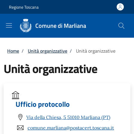
Salta al contenuto principale
Skip to footer content
Regione Toscana
Comune di Marliana
Briciole di pane
Home
/
Unità organizzative
/
Unità organizzative
Unità organizzative
Ufficio protocollo
Via della Chiesa, 5 51010 Marliana (PT)
comune.marliana@postacert.toscana.it