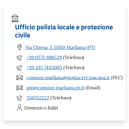
Ufficio polizia locale e protezione
civile
Via Chiesa, 5 51010 Marliana (PT)
+39 0572 698529
(Telefono)
+39 335 7435005
(Telefono)
comune.marliana@postacert.toscana.it
(PEC)
pm@comune.marliana.pt.it
(Email)
336752222
(Telefono)
Domenico
Baldi