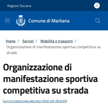
Salta al contenuto principale
Skip to footer content
Regione Toscana
Comune di Marliana
Briciole di pane
Home
/
Servizi
/
Mobilità e trasporti
/
Organizzazione di manifestazione sportiva competitiva su
strada
Organizzazione di
manifestazione sportiva
competitiva su strada
(
urn:nir:stato:regio.decreto:1940-05-06;635
)