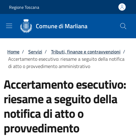
Salta al contenuto principale
Skip to footer content
Regione Toscana
Comune di Marliana
Briciole di pane
Home
/
Servizi
/
Tributi, finanze e contravvenzioni
/
Accertamento esecutivo: riesame a seguito della notifica
di atto o provvedimento amministrativo
Accertamento esecutivo:
riesame a seguito della
notifica di atto o
provvedimento