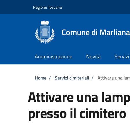
Salta al contenuto principale
Skip to footer content
Regione Toscana
Comune di Marliana
Amministrazione
Novità
Servizi
Briciole di pane
Home
/
Servizi cimiteriali
/
Attivare una lam
Attivare una lamp
presso il cimitero