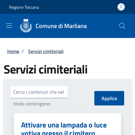
Salta al contenuto principale
Skip to footer content
Regione Toscana
Comune di Marliana
Briciole di pane
Home
/
Servizi cimiteriali
Servizi cimiteriali
Cerca i contenuti che nel
titolo contengono:
Attivare una lampada o luce
votiva presso il cimitero